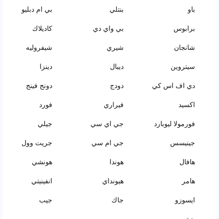
باو
بنتلي
بي ام دبليو
برابوس
بي واي دي
كاديلاك
شانجان
شيري
شيفروليه
سيتروين
ديبال
دينزا
دي اف اس كي
دودج
دونج فينج
اكسيد
فيراري
فورد
فورمولا ليوبارد
جي اي سي
جيلي
جينيسس
جي ام سي
جريت وول
هافال
هوندا
هونشي
هامر
هيونداي
انفينيتي
ايسوزو
جاك
جيب
جيتور