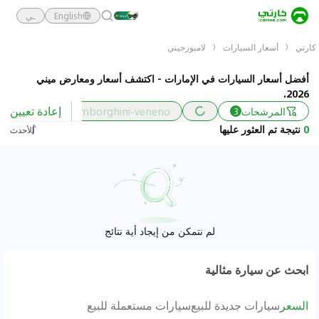
English
ـي
كارتي
أسعار السيارات
لامبورجيني
أفضل أسعار السيارات في الإمارات - اكتشف أسعار ومعارض ميني
2026.
إعادة تعيين
المرشحات
lamborghini-veneno
السعر
3
0
نتيجة تم العثور عليها
الأحدث
لم نتمكن من إيجاد أية نتائج
ابحث عن سيارة مثالية
السعر
سيارات جديدة للبيع
سيارات مستعملة للبيع