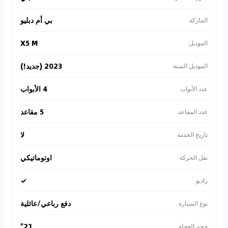
بي أم دبليو
الماركة
X5 M
الموديل
2023 (جديد!)
الموديل السنة
4 الأبواب
عدد الأبواب
5 مقاعد
عدد المقاعد
لا
تاريخ الخدمة
اوتوماتيكي
نقل الحركة
✓
راديو
دفع رباعي/عائلية
نوع السيارة
21"
حجم العجلة