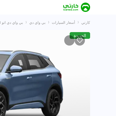
كارتي
أسعار السيارات
بي واي دي
بي واي دي اتو 3
الجديدة