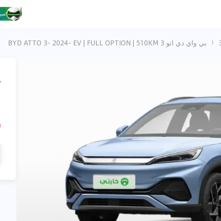
بي واي دي اتو 3 BYD ATTO 3- 2024- EV | FULL OPTION | 510KM
،
M
D