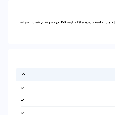
BYD ATTO 3 - 2024 - EV | FULL OPTION | 510KM | كاميرا خلفية جديدة تمامًا بزاوية 360 درجة ونظام تثبيت السرعة
✓
✓
✓