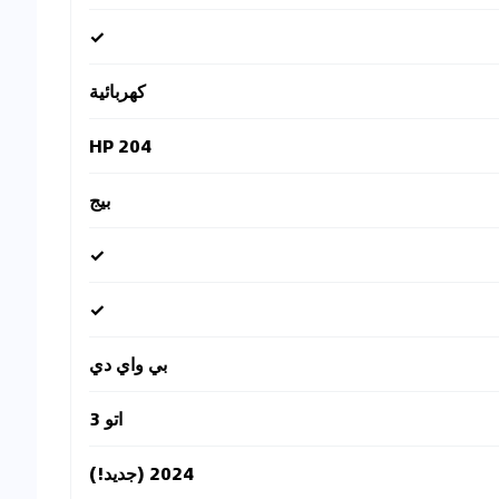
✓
كهربائية
204 HP
بيج
✓
✓
بي واي دي
اتو 3
2024 (جديد!)