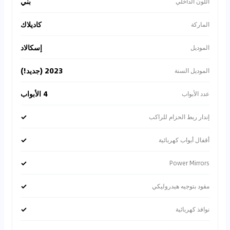
بني
اللون الداخلي
كاديلاك
الماركة
إسكالاد
الموديل
2023 (جديد!)
الموديل السنة
4 الأبواب
عدد الأبواب
✓
إندار ربط الحزام للراكب
✓
أقفال أبواب كهربائية
✓
Power Mirrors
✓
مقود بتوجيه هيدروليكي
✓
نوافذ كهربائية