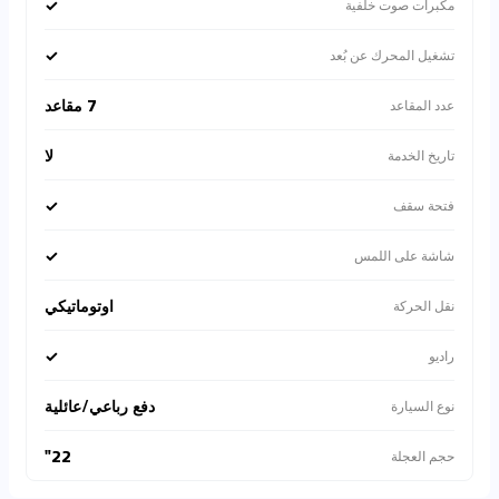
✓
مكبرات صوت خلفية
✓
تشغيل المحرك عن بُعد
7 مقاعد
عدد المقاعد
لا
تاريخ الخدمة
✓
فتحة سقف
✓
شاشة على اللمس
اوتوماتيكي
نقل الحركة
✓
راديو
دفع رباعي/عائلية
نوع السيارة
22"
حجم العجلة