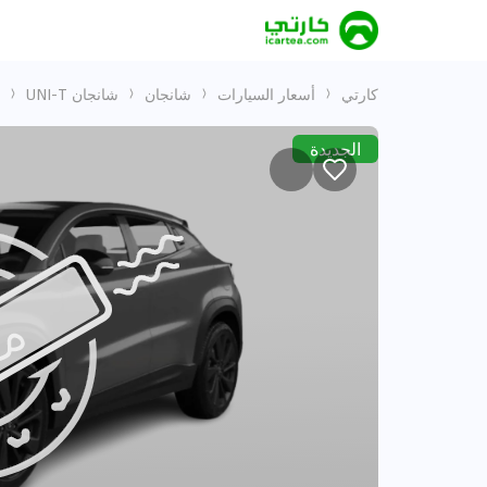
كارتي
أسعار السيارات
شانجان
شانجان UNI-T
الجديدة