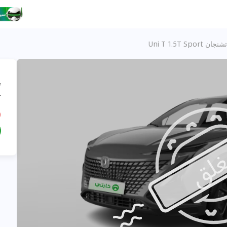
تشنجان Uni T 1.5T Sport
،
ت
D