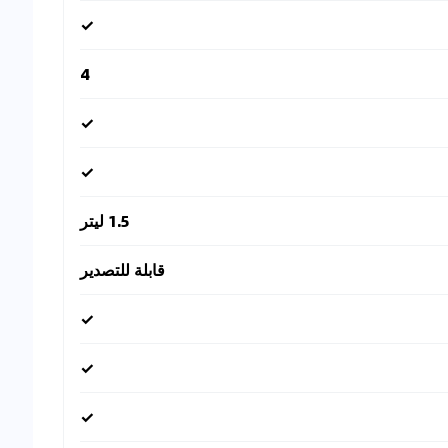
✓
4
✓
✓
1.5 ليتر
قابلة للتصدير
✓
✓
✓