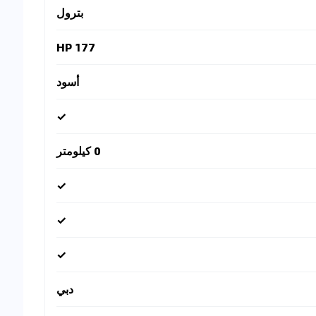
بترول
177 HP
أسود
✓
0 كيلومتر
✓
✓
✓
دبي