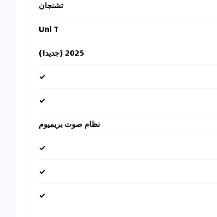
تشنجان
Uni T
2025 (جديد!)
✓
✓
نظام صوت بريميوم
✓
✓
✓