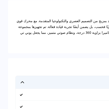
ي 2025 SUV مثيرًا للاهتمام يعد بمزيج من التصميم العصري والتكنولوجيا المتقدمة. مع محرك قوي
 المركبة أداءً قويًا فحسب، بل يضمن أيضًا تجربة قيادة فعالة. تم تجهيزها بمجموعة
من الميزات بما في ذلك التحكم التكيفي في السرعة، وكاميرا بزاوية 360 درجة، ونظام صوتي متميز، مما يجعل يوني تي
✓
✓