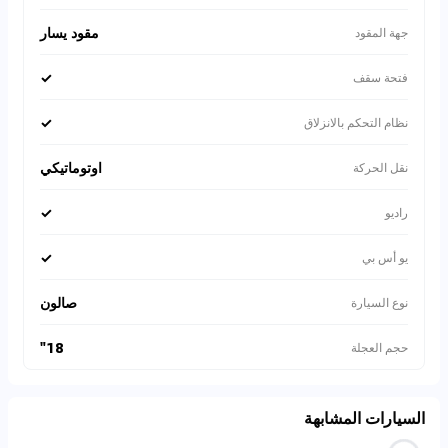
مقود يسار
جهة المقود
✓
فتحة سقف
✓
نظام التحكم بالانزلاق
اوتوماتيكي
نقل الحركة
✓
راديو
✓
يو أس بي
صالون
نوع السيارة
18"
حجم العجلة
السيارات المشابهة