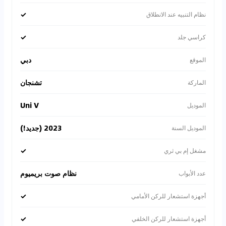
✓
نظام التنبيه عند الانطلاق
✓
كراسي جلد
دبي
الموقع
تشنجان
الماركة
Uni V
الموديل
2023 (جديد!)
الموديل السنة
✓
مشغل إم بي ثري
نظام صوت بريميوم
عدد الأبواب
✓
أجهزة استشعار للركن الأمامي
✓
أجهزة استشعار للركن الخلفي