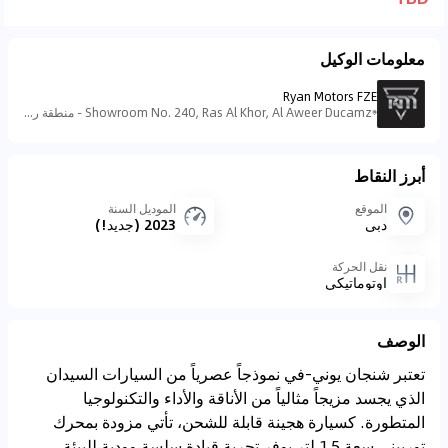
معلومات الوكيل
Ryan Motors FZE
Showroom No. 240, Ras Al Khor, Al Aweer Ducamz - منطقة رأس الخور الصناعية - منطقة رأس الخور الصناعية - ٣ - دبي - الإمارات العربية المتحدة
أبرز النقاط
الموقع
الموديل السنة
دبي
2023 (جديد!)
نقل الحركة
اوتوماتيكي
الوصف
تعتبر شنجان يوني-في نموذجاً عصرياً من السيارات السيدان
الذي يجسد مزيجاً مثالياً من الأناقة والأداء والتكنولوجيا
المتطورة. كسيارة هجينة قابلة للشحن، تأتي مزودة بمحرك
توربيني سعة 1.5 لتر يوفر تجربة قيادة سلسة وودية للبيئة.