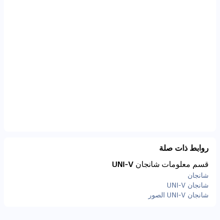
روابط ذات صلة
قسم معلومات شانجان UNI-V
شانجان
شانجان UNI-V
شانجان UNI-V الصور