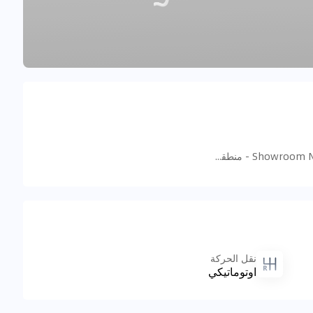
Showroom No. 240, Ras Al Khor, Al Aweer Ducamz - منطقة رأس الخور الصناعية - منطقة رأس الخور الصناعية - ٣ - دبي - الإمارات العربية المتحدة
نقل الحركة
اوتوماتيكي