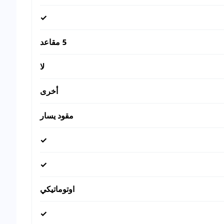
✓
5 مقاعد
لا
أخرى
مقود يسار
✓
✓
اوتوماتيكي
✓