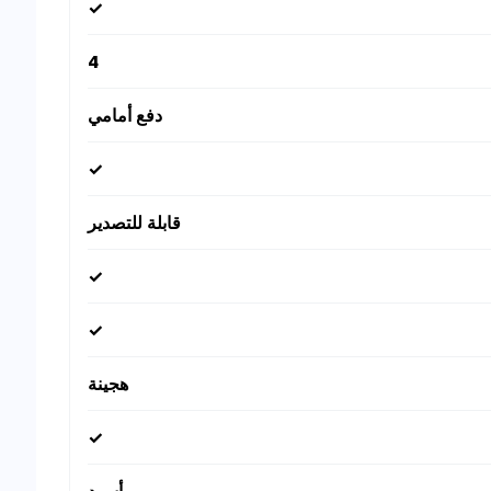
✓
4
دفع أمامي
✓
قابلة للتصدير
✓
✓
هجينة
✓
أسود