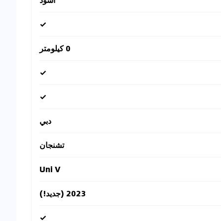
✓
0 كيلومتر
✓
✓
دبي
تشنجان
Uni V
2023 (جديد!)
✓