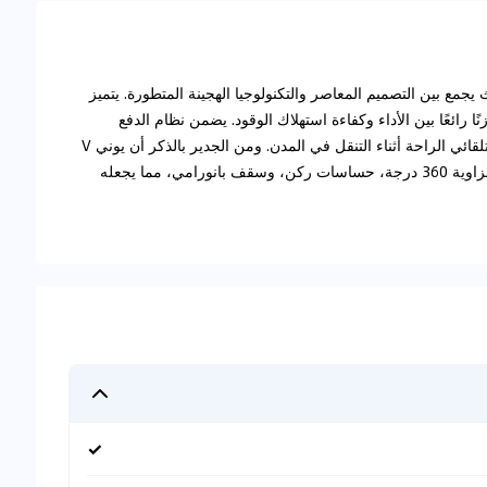
السيدان، حيث يجمع بين التصميم المعاصر والتكنولوجيا الهجينة المتطورة. يتميز
توربو PHEV، والذي يقدم توازنًا رائعًا بين الأداء وكفاءة استهلاك الوقود. يضمن نظام الدفع
بالعجلات الأمامية تجربة قيادة سلسة، بينما يعزز النقل التلقائي الراحة أثناء التنقل في المدن. ومن الجدير بالذكر أن يوني V
مزود بمجموعة شاملة من الميزات، بما في ذلك كاميرا بزاوية 360 درجة، حساسات ركن، وسقف بانورامي، مما يجعله
✓