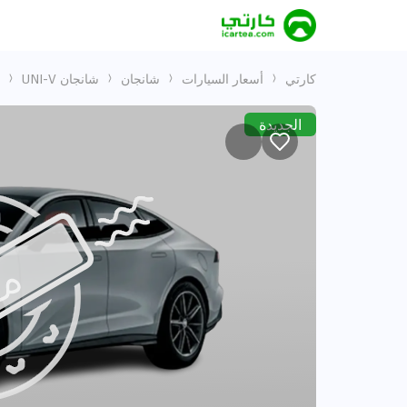
كارتي
أسعار السيارات
شانجان
شانجان UNI-V
الجديدة