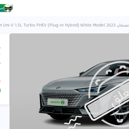
تشنجان Uni V Changan Uni-V 1.5L Turbo PHEV (Plug-In Hybrid) White Model 2023
،
)
3
D