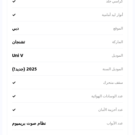
✓
كراسي جلد
✓
أنوار ليد أمامية
دبي
الموقع
تشنجان
الماركة
Uni V
الموديل
2025 (جديد!)
الموديل السنة
✓
سقف متحرك
✓
عدد الوسادات الهوائية
✓
عدد أحزمة الأمان
نظام صوت بريميوم
عدد الأبواب