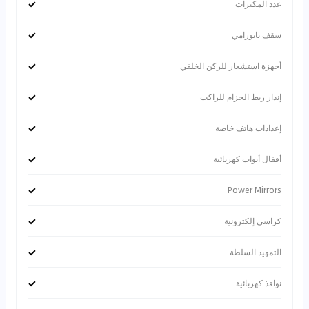
✓
عدد المكبرات
✓
سقف بانورامي
✓
أجهزة استشعار للركن الخلفي
✓
إندار ربط الحزام للراكب
✓
إعدادات هاتف خاصة
✓
أقفال أبواب كهربائية
✓
Power Mirrors
✓
كراسي إلكترونية
✓
التمهيد السلطة
✓
نوافذ كهربائية