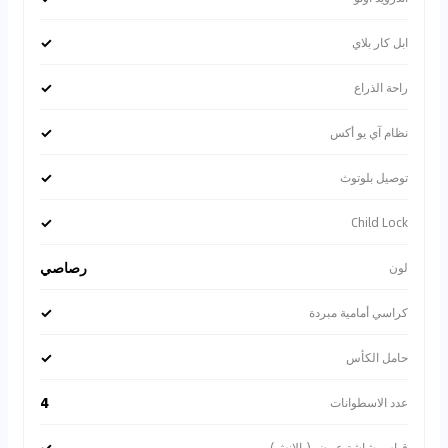
✓
ابل كار بلاي
✓
راحة الذراع
✓
نظام آي يو أكس
✓
توصيل بلوتوث
✓
Child Lock
رصاصي
لون
✓
كراسي أمامية مبردة
✓
حامل الكأس
4
عدد الاسطوانات
✓
قياس شاشة عرض (بالإنش)