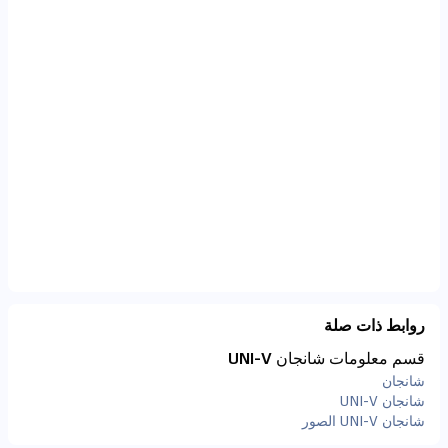
روابط ذات صلة
قسم معلومات شانجان UNI-V
شانجان
شانجان UNI-V
شانجان UNI-V الصور