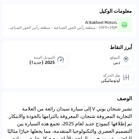
معلومات الوكيل
Al Bakheet Motors
59F9+59J - منطقة رأس الخور الصناعية - منطقة رأس الخور الصناعية - ٣ - دبي - الإمارات العربية المتحدة
أبرز النقاط
الموقع
الموديل السنة
دبي
2025 (جديد!)
نقل الحركة
اوتوماتيكي
الوصف
تشير شنجان يوني V إلى سيارة سيدان رائعة من العلامة
التجارية المعروفة شنجان، المعروفة بالتزامها بالجودة والابتكار.
تم إطلاقها كنموذج جديد لعام 2025، تجمع هذه السيارة بين
التصميم العصري والتكنولوجيا المتقدمة، مما يجعلها خيارًا مثاليًا
للباحثين عن مزيج من الراحة والأداء. مع هيكل خارجي رمادي