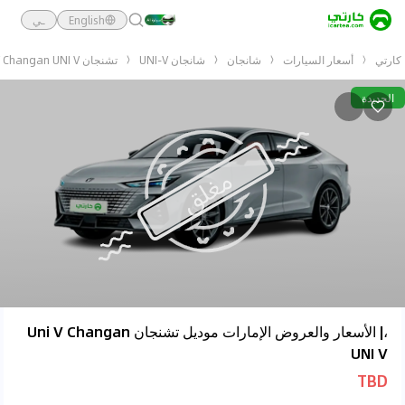
English
ـي
كارتي
أسعار السيارات
شانجان
شانجان UNI-V
تشنجان Uni V Changan UNI V
الجديدة
،| الأسعار والعروض الإمارات موديل تشنجان Uni V Changan
UNI V
TBD