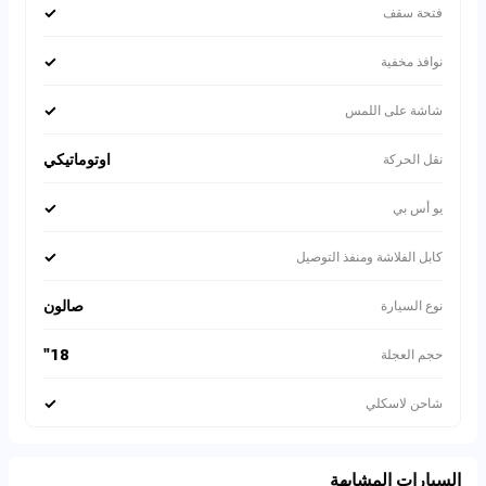
✓
فتحة سقف
✓
نوافذ مخفية
✓
شاشة على اللمس
اوتوماتيكي
نقل الحركة
✓
يو أس بي
✓
كابل الفلاشة ومنفذ التوصيل
صالون
نوع السيارة
18"
حجم العجلة
✓
شاحن لاسكلي
السيارات المشابهة