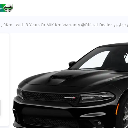
G/T Plus V6 3.6L ”LAST CALL” , 2023 GCC , 0Km , With 3 Years Or 60K Km Warr
،
,
m
r
D