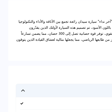
تبر دودج تشارجر G/T بلس V6 3.6L من طراز 2023 "آخر نداء" سيارة سيدان رائعة تجمع بين الأناقة والأداء والتكنولوجيا
للون الأسود، تم تصميم هذه السيارة لأولئك الذين يقدّرون
الجماليات والوظائف. مدعومة بمحرك V6 سعة 3.6 لتر القوي، توفر قوة حصانية تصل إلى 300 حصان، مما يضمن تسارعاً
ز من طابعها الرياضي، مما يجعلها مثالية لعشاق القيادة الذين يتوقون
✓