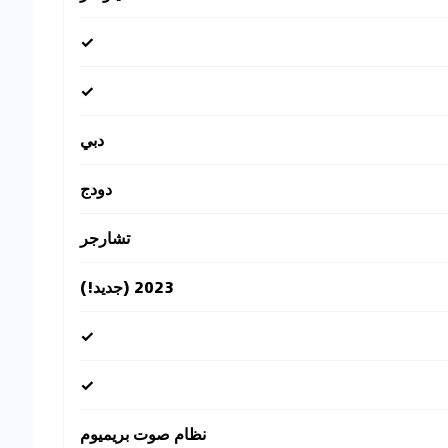
✓
✓
دبي
دودج
تشارجر
2023 (جديد!)
✓
✓
نظام صوت بريميوم