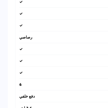
✓
✓
✓
رصاصي
✓
✓
✓
6
دفع خلفي
3.6 ليتر