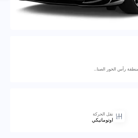
59C9+6HR - منطقة رأس الخور الصناعية - منطقة رأس الخور الصناعية - ٣ - دبي - الإمارات العربية المتحدة
نقل الحركة
اوتوماتيكي