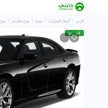
كارتي
أسعار السيارات
دودج
دودج تشارجر
دودج تشارجر anty @Official Dealer
الجديدة