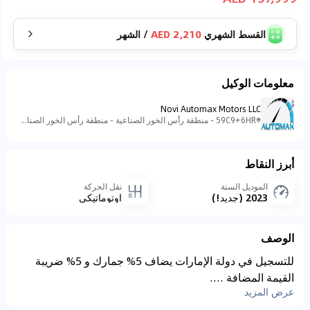
القسط الشهري
2,210 AED
/
الشهر
معلومات الوكيل
Novi Automax Motors LLC
59C9+6HR - منطقة رأس الخور الصناعية - منطقة رأس الخور الصناعية - ٣ - دبي - الإمارات العربية المتحدة
أبرز النقاط
الموديل السنة
نقل الحركة
2023 (جديد!)
اوتوماتيكي
الوصف
للتسجيل في دولة الإمارات يضاف 5% جمارك و 5% ضريبة
القيمة المضافة ....
عرض المزيد