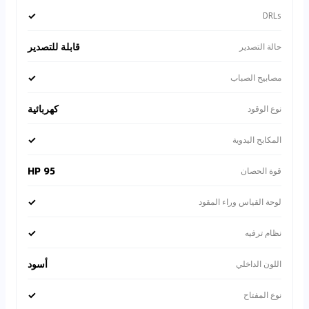
✓
DRLs
قابلة للتصدير
حالة التصدير
✓
مصابيح الصباب
كهربائية
نوع الوقود
✓
المكابح اليدوية
95 HP
قوة الحصان
✓
لوحة القياس وراء المقود
✓
نظام ترفيه
أسود
اللون الداخلي
✓
نوع المفتاح