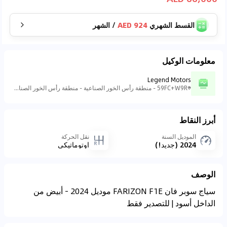
القسط الشهري
924 AED
/
الشهر
معلومات الوكيل
Legend Motors
59FC+W9R - منطقة رأس الخور الصناعية - منطقة رأس الخور الصناعية - ٣ - دبي - الإمارات العربية المتحدة
أبرز النقاط
الموديل السنة
نقل الحركة
2024 (جديد!)
اوتوماتيكي
الوصف
سياج سوبر فان FARIZON F1E موديل 2024 - أبيض من
الداخل أسود | للتصدير فقط