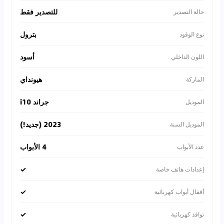
للتصدير فقط
حالة التصدير
بترول
نوع الوقود
أسود
اللون الداخلي
هيونداي
الماركة
جراند i10
الموديل
2023 (جديد!)
الموديل السنة
4 الأبواب
عدد الأبواب
✓
إعدادات هاتف خاصة
✓
أقفال أبواب كهربائية
✓
نوافذ كهربائية