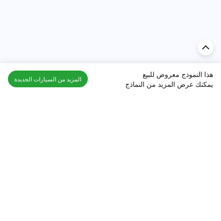
هذا النموذج معروض للبيع
المزيد من السيارات الجديدة
يمكنك عرض المزيد من النماذج
اكتشف السيارة في
الإمارات
تقييمات السيارات الشائعة حسب
تقييمات السيارات الشهيرة حسب
الماركة
السلسلة
تويوتا
جيتور T2 مراجعات
جيتور
جيتور اندفاع مراجعات
نيسان
نيسان باترول مراجعات
كيا
فورد منطقة فورد مراجعات
فورد
جيتور T1 مراجعات
بي إم دبليو
بورشه بورش 911 مراجعات
هيونداي
كيا سيلتوس مراجعات
MG
نيسان كيكس مراجعات