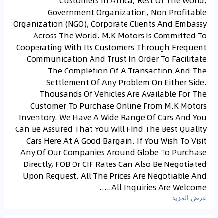
Customers In Africa, Rest Of The World,
Government Organization, Non Profitable
Organization (NGO), Corporate Clients And Embassy
Across The World. M.K Motors Is Committed To
Cooperating With Its Customers Through Frequent
Communication And Trust In Order To Facilitate
The Completion Of A Transaction And The
Settlement Of Any Problem On Either Side.
Thousands Of Vehicles Are Available For The
Customer To Purchase Online From M.K Motors
Inventory. We Have A Wide Range Of Cars And You
Can Be Assured That You Will Find The Best Quality
Cars Here At A Good Bargain. If You Wish To Visit
Any Of Our Companies Around Globe To Purchase
Directly, FOB Or CIF Rates Can Also Be Negotiated
Upon Request. All The Prices Are Negotiable And
All Inquiries Are Welcome.....
عرض المزيد