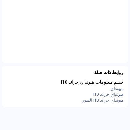
روابط ذات صلة
قسم معلومات هيونداي جراند i10
هيونداي
هيونداي جراند I10
هيونداي جراند I10 الصور