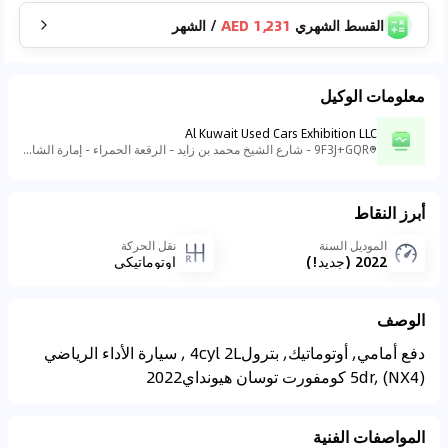
القسط الشهري
1,231 AED
/
الشهر
معلومات الوكيل
Al Kuwait Used Cars Exhibition LLC
9F3J+GQR - شارع الشيخ محمد بن زايد - الرقعة الحمراء - إمارة الشارقةّ - الإمارات العربية المتحدة
أبرز النقاط
الموديل السنة
نقل الحركة
2022 (جديد!)
اوتوماتيكي
الوصف
5dr, (NX4) ‏كومفورت‎ ‏توسان‎ ‏هيونداي‎ ‎2022‏
المواصفات الفنية