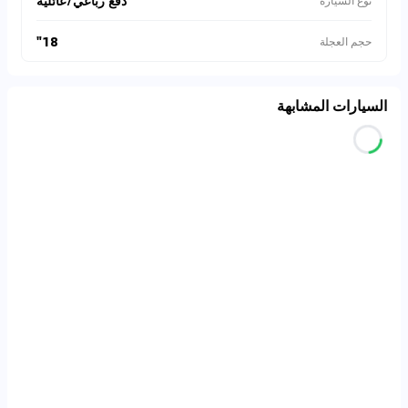
دفع رباعي/عائلية
نوع السيارة
18"
حجم العجلة
السيارات المشابهة