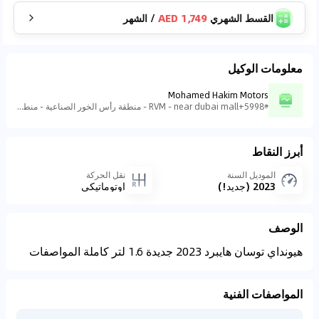
القسط الشهري
1,749 AED
/
الشهر
معلومات الوكيل
Mohamed Hakim Motors
5998+RVM - near dubai mall - منطقة رأس الخور الصناعية - منطقة رأس الخور الصناعية - ٣ - دبي - الإمارات العربية المتحدة
أبرز النقاط
الموديل السنة
نقل الحركة
2023 (جديد!)
اوتوماتيكي
الوصف
هيونداي توسان هايبرد 2023 جديدة 1.6 لتر كاملة المواصفات
المواصفات الفنية