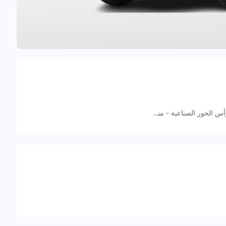
5998+RVM - near dubai mall - منطقة رأس الخور الصناعية - منطقة رأس الخور الصناعية - ٣ - دبي - الإمارات العربية المتحدة