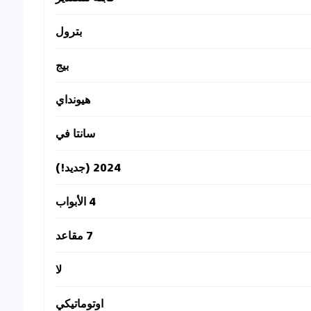
بترول
بيج
هيونداي
سانتا في
2024 (جديد!)
4 الأبواب
7 مقاعد
لا
اوتوماتيكي