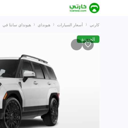
كارتي
أسعار السيارات
هيونداي
هيونداي سانتا في
الجديدة