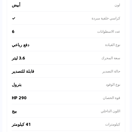
أبيض
لون
✓
كراسي خلفية مبردة
6
عدد الاسطوانات
دفع رباعي
نوع القيادة
3.6 ليتر
سعة المحرك
قابلة للتصدير
حالة التصدير
بترول
نوع الوقود
290 HP
قوة الحصان
بيج
اللون الداخلي
41 كيلومتر
كيلومترات