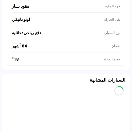
مقود يسار
جهة المقود
اوتوماتيكي
نقل الحركة
دفع رباعي/عائلية
نوع السيارة
84 أشهر
ضمان
18"
حجم العجلة
السيارات المشابهة