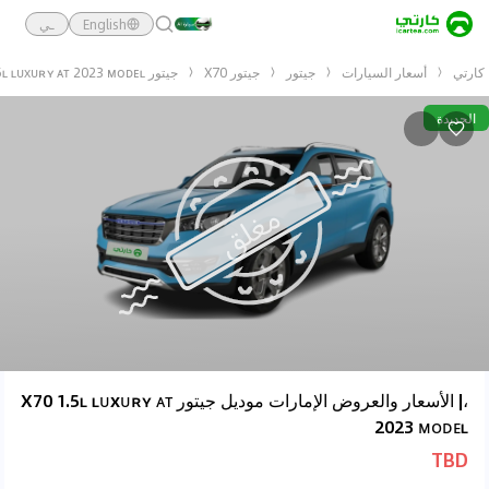
English
ـي
كارتي
أسعار السيارات
جيتور
جيتور X70
جيتور X70 1.5ʟ ʟᴜxᴜʀʏ ᴀᴛ 2023 ᴍᴏᴅᴇʟ
الجديدة
،| الأسعار والعروض الإمارات موديل جيتور X70 1.5ʟ ʟᴜxᴜʀʏ ᴀᴛ
2023 ᴍᴏᴅᴇʟ
TBD