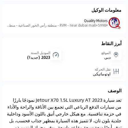
معلومات الوكيل
Quality Motors
5998+RVM - near dubai mall - منطقة رأس الخور الصناعية - منطقة رأس الخور الصناعية - ٣ - دبي - الإمارات العربية المتحدة
أبرز النقاط
الموقع
الموديل السنة
دبي
2023 (جديد!)
نقل الحركة
اوتوماتيكي
الوصف
تعد سيارة Jetour X70 1.5L Luxury AT 2023 نموذجًا بارزًا
من سيارات الدفع الرباعي التي تجمع بين الأناقة والراحة والأداء
في حزمة تنافسية. مع هيكل خارجي أنيق باللون الأسود وداخلية
جلدية بلون تان، لا تتميز هذه السيارة بمظهر جذاب فحسب، بل
توفر أيضًا سعة سبعة مقاعد واسعة. يوفر محرك البنزين ذو