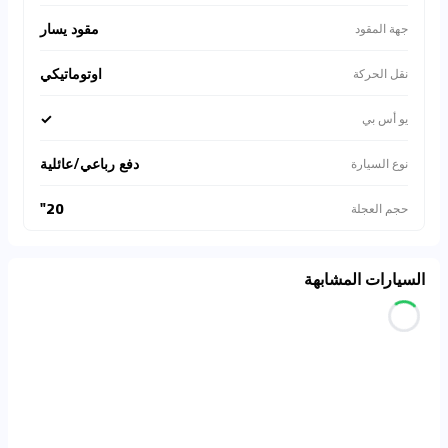
مقود يسار
جهة المقود
اوتوماتيكي
نقل الحركة
✓
يو أس بي
دفع رباعي/عائلية
نوع السيارة
20"
حجم العجلة
السيارات المشابهة