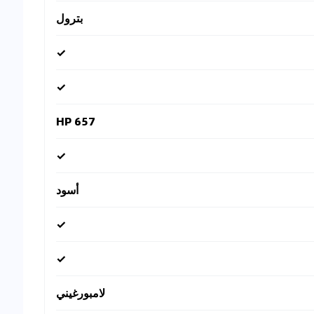
بترول
✓
✓
657 HP
✓
أسود
✓
✓
لامبورغيني