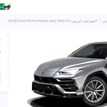
وس
لامبورغيني اوروس 4.0 V8 BiTurbo Performante Auto 4WD
،
D
D