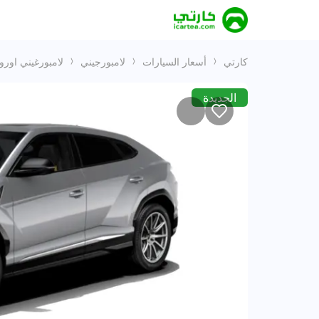
كارتي
أسعار السيارات
لامبورجيني
لامبورغيني اور
الجديدة