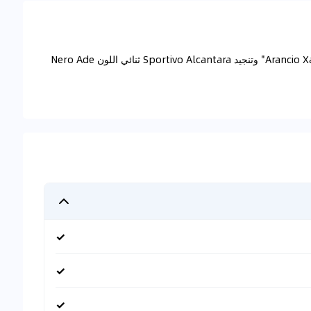
تتميز هذه السيارة بطلاء Ad Personam مخصص "Arancio Xanto" وتنجيد Sportivo Alcantara ثنائي اللون Nero Ade
✓
✓
✓