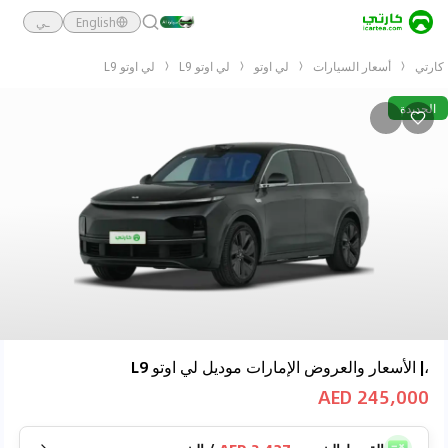
English
ـي
كارتي
أسعار السيارات
لي اوتو
لي اوتو L9
لي اوتو L9
الجديدة
،| الأسعار والعروض الإمارات موديل لي اوتو L9
245,000 AED