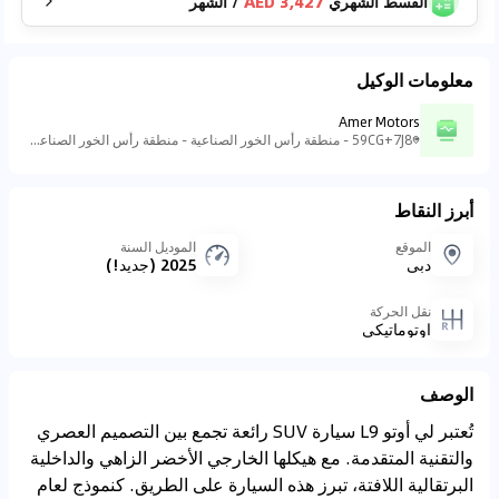
القسط الشهري
3,427 AED
/
الشهر
معلومات الوكيل
Amer Motors
59CG+7J8 - منطقة رأس الخور الصناعية - منطقة رأس الخور الصناعية - ٣ - دبي - الإمارات العربية المتحدة
أبرز النقاط
الموقع
الموديل السنة
دبي
2025 (جديد!)
نقل الحركة
اوتوماتيكي
الوصف
تُعتبر لي أوتو L9 سيارة SUV رائعة تجمع بين التصميم العصري
والتقنية المتقدمة. مع هيكلها الخارجي الأخضر الزاهي والداخلية
البرتقالية اللافتة، تبرز هذه السيارة على الطريق. كنموذج لعام