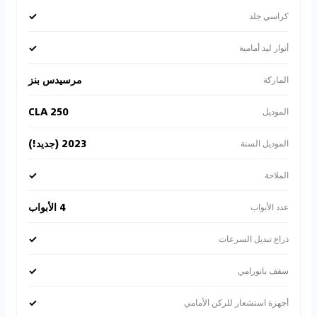
✓
كراسي جلد
✓
أنوار ليد أمامية
مرسيدس بنز
الماركة
CLA 250
الموديل
2023 (جديد!)
الموديل السنة
✓
الملاحة
4 الأبواب
عدد الأبواب
✓
ذراع تبديل السرعات
✓
سقف بانورامي
✓
أجهزة استشعار للركن الأمامي