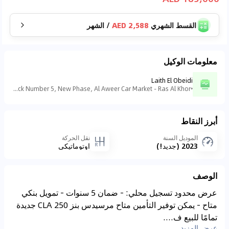
القسط الشهري
2,588 AED
/
الشهر
معلومات الوكيل
Laith El Obeidi
Showroom 43, Block Number 5, New Phase, Al Aweer Car Market - Ras Al Khor - منطقة رأس الخور الصناعية - منطقة رأس الخور الصناعية - ٣ - دبي - الإمارات العربية المتحدة
أبرز النقاط
الموديل السنة
نقل الحركة
2023 (جديد!)
اوتوماتيكي
الوصف
عرض محدود تسجيل محلي: - ضمان 5 سنوات - تمويل بنكي
متاح - يمكن توفير التأمين متاح مرسيدس بنز CLA 250 جديدة
تمامًا للبيع ف....
عرض المزيد