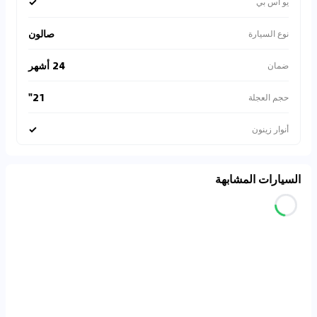
✓
يو أس بي
صالون
نوع السيارة
24 أشهر
ضمان
21"
حجم العجلة
✓
أنوار زينون
السيارات المشابهة