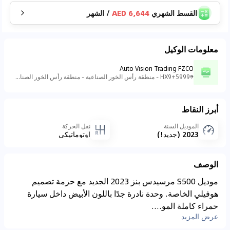
القسط الشهري
6,644 AED
/
الشهر
معلومات الوكيل
Auto Vision Trading FZCO
5999+HX9 - منطقة رأس الخور الصناعية - منطقة رأس الخور الصناعية - ٣ - دبي - الإمارات العربية المتحدة
أبرز النقاط
الموديل السنة
نقل الحركة
2023 (جديد!)
اوتوماتيكي
الوصف
موديل S500 مرسيدس بنز 2023 الجديد مع حزمة تصميم
هوفيلي الخاصة. وحدة نادرة جدًا باللون الأبيض داخل سيارة
حمراء كاملة المو....
عرض المزيد