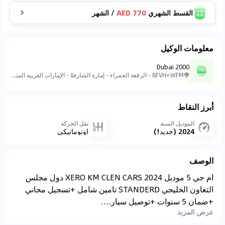
القسط الشهري
770 AED
/
الشهر
معلومات الوكيل
Dubai 2000
8FVH+WFM - الرقعة الحمراء - إمارة الشارقةّ - الإمارات العربية المتحدة
أبرز النقاط
الموديل السنة
نقل الحركة
2024 (جديد!)
اوتوماتيكي
الوصف
ام جي 5 موديل 2024 XERO KM CLEN CARS دول مجلس
التعاون الخليجي STANDERD تامين شامل +تسجيل مجاني
+ضمان 5 سنوات +توصيل سيار....
عرض المزيد