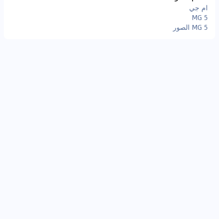
ام جي
MG 5
MG 5 الصور