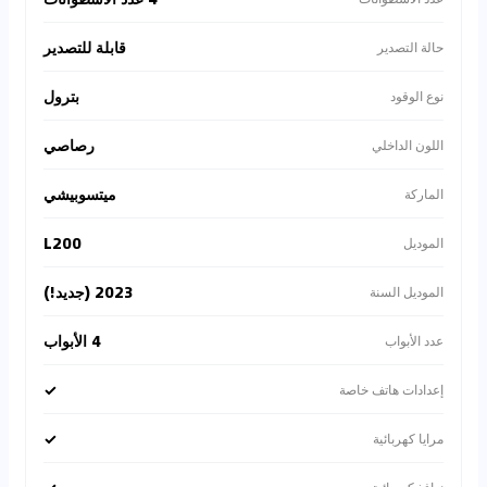
قابلة للتصدير
حالة التصدير
بترول
نوع الوقود
رصاصي
اللون الداخلي
ميتسوبيشي
الماركة
L200
الموديل
2023 (جديد!)
الموديل السنة
4 الأبواب
عدد الأبواب
✓
إعدادات هاتف خاصة
✓
مرايا كهربائية