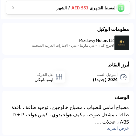
القسط الشهري
553 AED
/
الشهر
معلومات الوكيل
Mizdawy Motors LLC
برج كيان - دبي مارينا - دبي - الإمارات العربية المتحدة
أبرز النقاط
الموديل السنة
نقل الحركة
2024 (جديد!)
اوتوماتيكي
الوصف
مصباح أمامي للضباب ، مصباح هالوجين ، توجيه طاقة ، نافذة
طاقة ، مشغل صوت ، مكيف هواء يدوي ، كيس هواء D + P ،
ABS ، عجلات ....
عرض المزيد