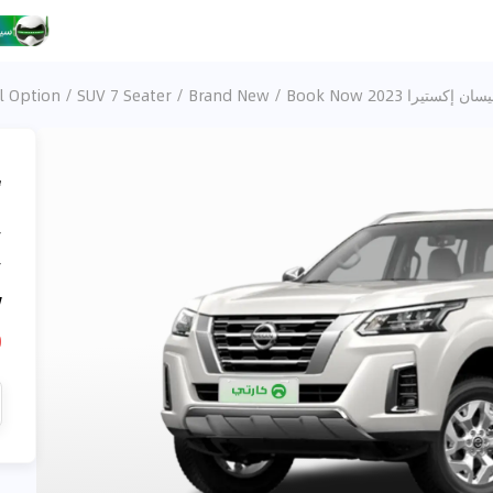
ن إكستيرا 2023 4WD Platinum 2.5L PTR - 7AT / Full Option / SUV 7 Seater / Brand New / Book Now
،
/
/
w
D