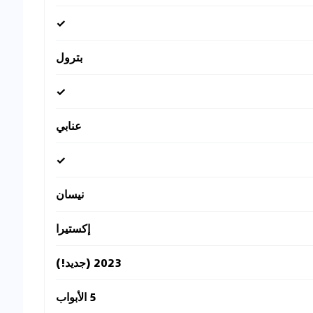
✓
بترول
✓
عنابي
✓
نيسان
إكستيرا
2023 (جديد!)
5 الأبواب