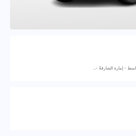
7 شارع زياد بن أبي زياد - موافجة - ضاحية واسط - إمارة الشارقةّ - الإمارات العربية المتحدة