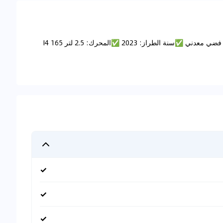
SKU:#3460 نظرة عامة على نيسان X-Terra بلاتينيوم - فضي معدني ✅سنة الطراز: 2023 ✅المحرك: 2.5 لتر I4 165
✓
✓
✓