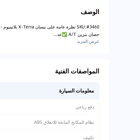
الوصف
حصان بنزين A/T ✅عد....
عرض المزيد
المواصفات الفنية
معلومات السيارة
دفع رباعي
نظام المكابح المانعة للانغلاق ABS
تكييف