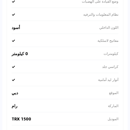
✓
وضع القيادة على الهضبات
✓
نظام المعلومات والترفيه
أسود
اللون الداخلي
✓
مفاتيح لاسلكية
0 كيلومتر
كيلومترات
✓
كراسي جلد
✓
أنوار ليد أمامية
دبي
الموقع
رام
الماركة
1500 TRX
الموديل