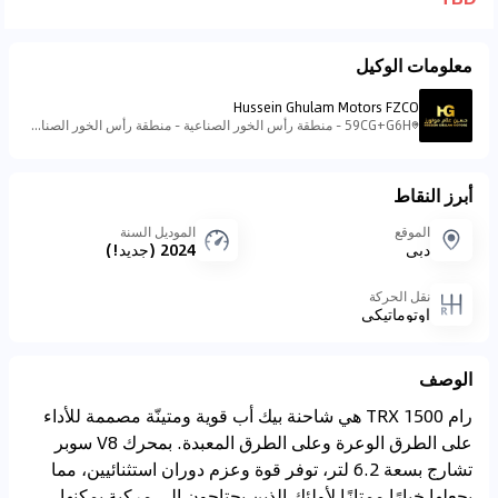
معلومات الوكيل
Hussein Ghulam Motors FZCO
59CG+G6H - منطقة رأس الخور الصناعية - منطقة رأس الخور الصناعية - ٣ - دبي - الإمارات العربية المتحدة
أبرز النقاط
الموقع
الموديل السنة
دبي
2024 (جديد!)
نقل الحركة
اوتوماتيكي
الوصف
رام 1500 TRX هي شاحنة بيك أب قوية ومتينّة مصممة للأداء
على الطرق الوعرة وعلى الطرق المعبدة. بمحرك V8 سوبر
تشارج بسعة 6.2 لتر، توفر قوة وعزم دوران استثنائيين، مما
يجعلها خيارًا ممتازًا لأولئك الذين يحتاجون إلى مركبة يمكنها