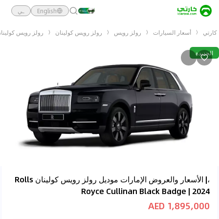
English
ـي
كارتي
أسعار السيارات
رولز رويس
رولز رويس كولينان
رولز رويس كولينان  Royce Cullinan Black Badge | 2024
الجديدة
،| الأسعار والعروض الإمارات موديل رولز رويس كولينان Rolls
Royce Cullinan Black Badge | 2024
1,895,000 AED