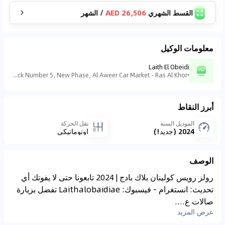
القسط الشهري
26,506 AED
/
الشهر
معلومات الوكيل
Laith El Obeidi
Showroom 43, Block Number 5, New Phase, Al Aweer Car Market - Ras Al Khor - منطقة رأس الخور الصناعية - منطقة رأس الخور الصناعية - ٣ - دبي - الإمارات العربية المتحدة
أبرز النقاط
الموديل السنة
نقل الحركة
2024 (جديد!)
اوتوماتيكي
الوصف
رولز رويس كولينان بلاك بادج | 2024 تابعونا حتى لا يفوتك أي
تحديث: انستغرام - فيسبوك: Laithalobaidiae تفضل بزيارة
صالات ع....
عرض المزيد