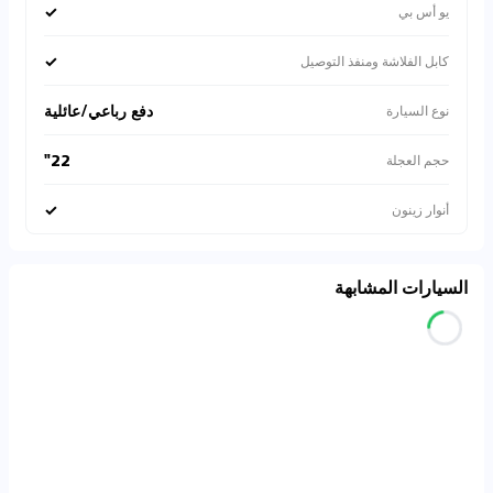
✓
يو أس بي
✓
كابل الفلاشة ومنفذ التوصيل
دفع رباعي/عائلية
نوع السيارة
22"
حجم العجلة
✓
أنوار زينون
السيارات المشابهة