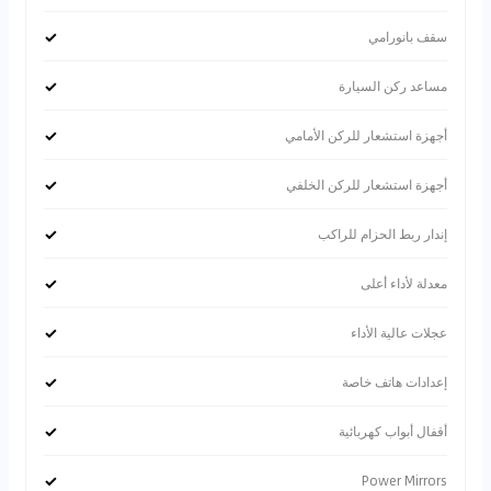
✓
سقف بانورامي
✓
مساعد ركن السيارة
✓
أجهزة استشعار للركن الأمامي
✓
أجهزة استشعار للركن الخلفي
✓
إندار ربط الحزام للراكب
✓
معدلة لأداء أعلى
✓
عجلات عالية الأداء
✓
إعدادات هاتف خاصة
✓
أقفال أبواب كهربائية
✓
Power Mirrors