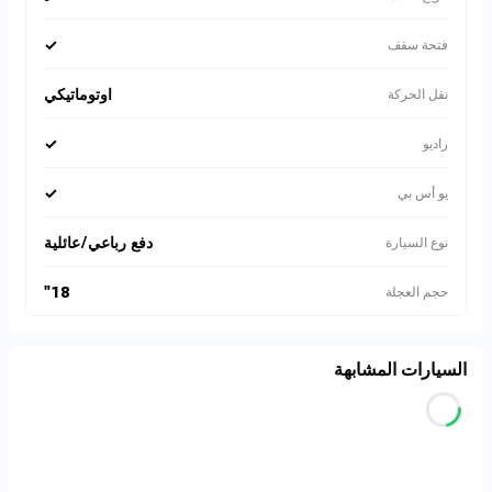
✓
فتحة سقف
اوتوماتيكي
نقل الحركة
✓
راديو
✓
يو أس بي
دفع رباعي/عائلية
نوع السيارة
18"
حجم العجلة
السيارات المشابهة