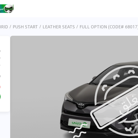
،
/
)
D