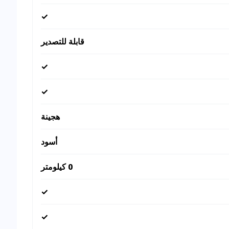
✓
قابلة للتصدير
✓
✓
هجينة
أسود
0 كيلومتر
✓
✓