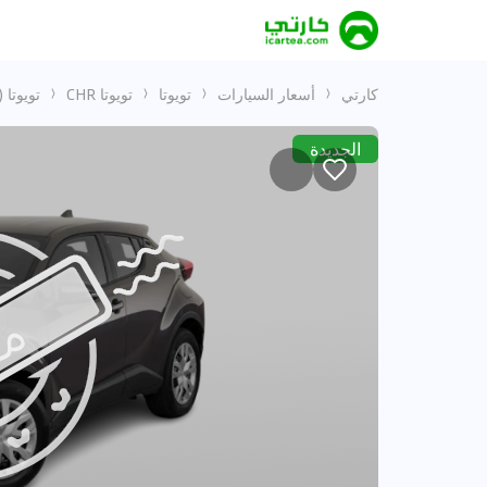
كارتي
أسعار السيارات
تويوتا
تويوتا CHR
تويوتا CHR LUXURY / 1.8L HYBRID / PUSH START / LEATHER SEATS / FULL OPTION (CODE# 68017)
الجديدة