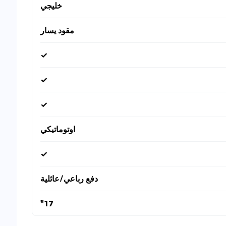
خليجي
مقود يسار
✓
✓
✓
اوتوماتيكي
✓
دفع رباعي/عائلية
17"