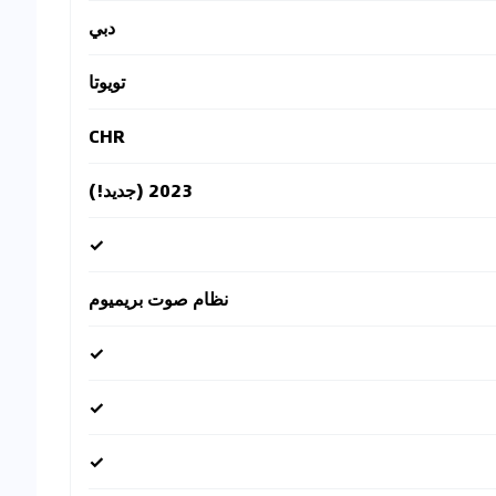
دبي
تويوتا
CHR
2023 (جديد!)
✓
نظام صوت بريميوم
✓
✓
✓