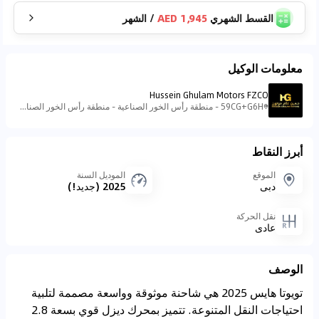
القسط الشهري
1,945 AED
/
الشهر
معلومات الوكيل
Hussein Ghulam Motors FZCO
59CG+G6H - منطقة رأس الخور الصناعية - منطقة رأس الخور الصناعية - ٣ - دبي - الإمارات العربية المتحدة
أبرز النقاط
الموقع
الموديل السنة
دبي
2025 (جديد!)
نقل الحركة
عادي
الوصف
تويوتا هايس 2025 هي شاحنة موثوقة وواسعة مصممة لتلبية
احتياجات النقل المتنوعة. تتميز بمحرك ديزل قوي بسعة 2.8