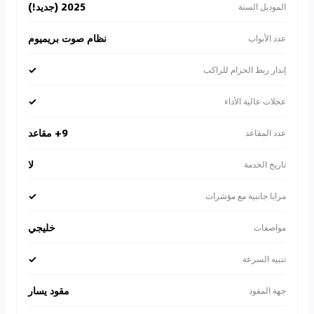
2025 (جديد!)
الموديل السنة
نظام صوت بريميوم
عدد الأبواب
✓
إندار ربط الحزام للراكب
✓
عجلات عالية الأداء
9+ مقاعد
عدد المقاعد
لا
تاريخ الخدمة
✓
مرايا جانبية مع مؤشرات
خليجي
مواصفات
✓
تنبيه السرعة
مقود يسار
جهة المقود