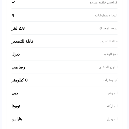
✓
كراسي خلفية مبردة
4
عدد الاسطوانات
2.8 ليتر
سعة المحرك
قابلة للتصدير
حالة التصدير
ديزل
نوع الوقود
رصاصي
اللون الداخلي
0 كيلومتر
كيلومترات
دبي
الموقع
تويوتا
الماركة
هاياس
الموديل