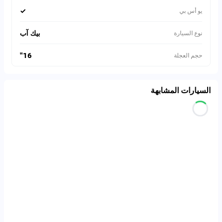
✓
يو أس بي
بيك آب
نوع السيارة
16"
حجم العجلة
السيارات المشابهة