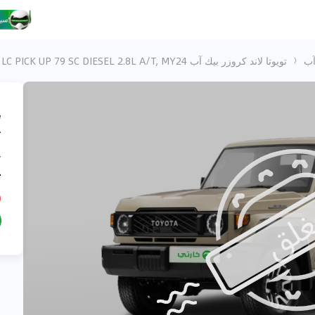
آب
تويوتا لاند كروزر بيك آب TOYOTA LC PICK UP 79 SC DIESEL 2.8L A/T, MY24.
،
,
.
D