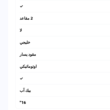
✓
2 مقاعد
لا
خليجي
مقود يسار
اوتوماتيكي
✓
بيك آب
16"