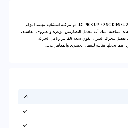
تويوتا لاند كروزر بيك أب، وبالتحديد طراز تويوتا LC PICK UP 79 SC DIESEL 2.8L A/T، هو مركبة استثنائية تجسد التزام
ميم هذه الشاحنة البيك أب لتحمل التضاريس الوعرة والظروف القاسية،
مما يجعلها مفضلة بين عشاق القيادة على الطرق الوعرة. بفضل محرك الديزل القوي سعة 2.8 لتر وناقل الحركة
د، مما يجعلها مثالية للتنقل الحضري والمغامرات.....
✓
✓