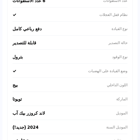
6 عدد الاسطوانات
عدد الاسطوانات
✓
نظام قفل العجلات
دفع رباعي كامل
نوع القيادة
قابلة للتصدير
حالة التصدير
بترول
نوع الوقود
✓
وضع القيادة على الهضبات
بيج
اللون الداخلي
تويوتا
الماركة
لاند كروزر بيك آب
الموديل
2024 (جديد!)
الموديل السنة