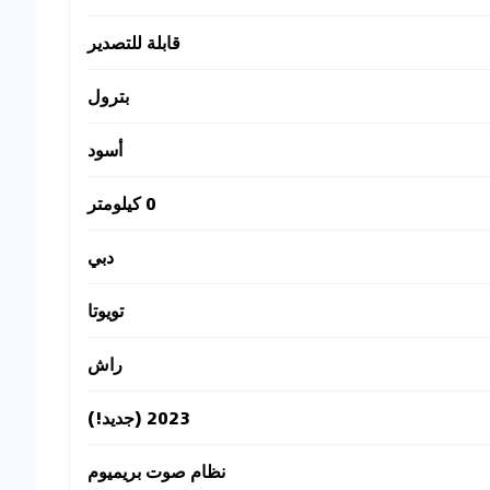
قابلة للتصدير
بترول
أسود
0 كيلومتر
دبي
تويوتا
راش
2023 (جديد!)
نظام صوت بريميوم