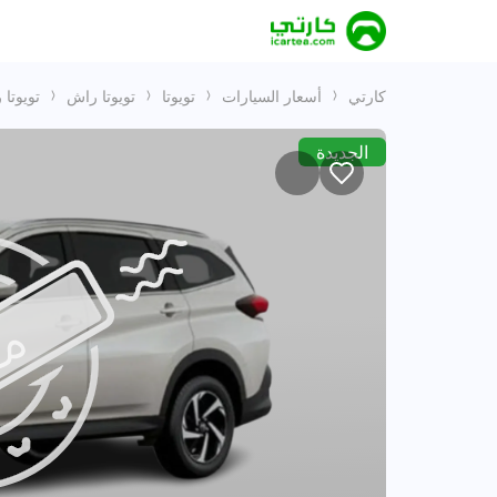
كارتي
أسعار السيارات
تويوتا
تويوتا راش
تويوتا راش 23 GCC
الجديدة