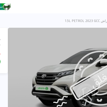
1.5L PETROL 20
،
ت
D