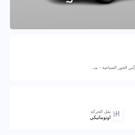
5998+RVM - near dubai mall - منطقة رأس الخور الصناعية - منطقة رأس الخور الصناعية - ٣ - دبي - الإمارات العربية المتحدة
نقل الحركة
اوتوماتيكي