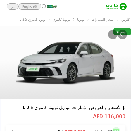
English
ـي
كارتي
أسعار السيارات
تويوتا
تويوتا كامري
تويوتا كامري 2.5 L
الجديدة
،| الأسعار والعروض الإمارات موديل تويوتا كامري 2.5 L
116,000 AED