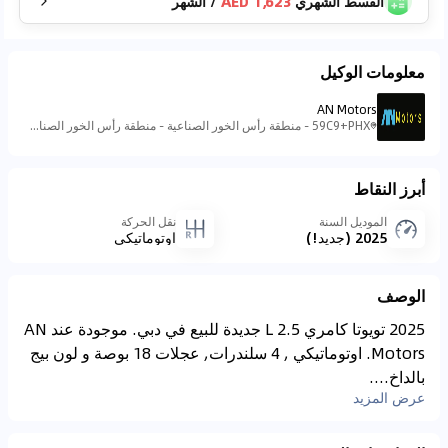
القسط الشهري
1,623 AED
/
الشهر
معلومات الوكيل
AN Motors
59C9+PHX - منطقة رأس الخور الصناعية - منطقة رأس الخور الصناعية - ٣ - دبي - الإمارات العربية المتحدة
أبرز النقاط
الموديل السنة
نقل الحركة
2025 (جديد!)
اوتوماتيكي
الوصف
2025 تويوتا كامري 2.5 L جديدة للبيع في دبي. موجودة عند AN
Motors. اوتوماتيكي , 4 سلندرات, عجلات 18 بوصة و لون بيج
بالداخ....
عرض المزيد