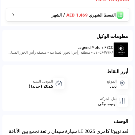
القسط الشهري
1,469 AED
/
الشهر
معلومات الوكيل
Legend Motors FZCO
59FC+W9R - منطقة رأس الخور الصناعية - منطقة رأس الخور الصناعية - ٣ - دبي - الإمارات العربية المتحدة
أبرز النقاط
الموقع
الموديل السنة
دبي
2025 (جديد!)
نقل الحركة
اوتوماتيكي
الوصف
تُعد تويوتا كامري LE 2025 سيارة سيدان رائعة تجمع بين الأناقة