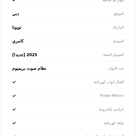
دبي
الموقع
تويوتا
الماركة
كامري
الموديل
2025 (جديد!)
الموديل السنة
نظام صوت بريميوم
عدد الأبواب
✓
أقفال أبواب كهربائية
✓
Power Mirrors
✓
كراسي إلكترونية
✓
نوافذ كهربائية