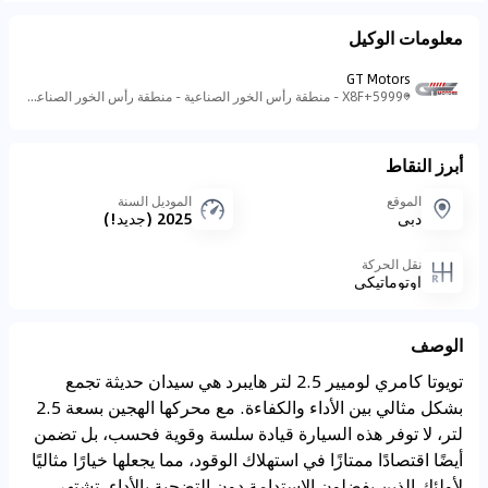
معلومات الوكيل
GT Motors
5999+X8F - منطقة رأس الخور الصناعية - منطقة رأس الخور الصناعية - ٣ - دبي - الإمارات العربية المتحدة
أبرز النقاط
الموقع
الموديل السنة
دبي
2025 (جديد!)
نقل الحركة
اوتوماتيكي
الوصف
تويوتا كامري لوميير 2.5 لتر هايبرد هي سيدان حديثة تجمع
بشكل مثالي بين الأداء والكفاءة. مع محركها الهجين بسعة 2.5
لتر، لا توفر هذه السيارة قيادة سلسة وقوية فحسب، بل تضمن
أيضًا اقتصادًا ممتازًا في استهلاك الوقود، مما يجعلها خيارًا مثاليًا
لأولئك الذين يفضلون الاستدامة دون التضحية بالأداء. تشتهر