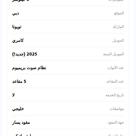
دبي
الموقع
تويوتا
الماركة
كامري
الموديل
2025 (جديد!)
الموديل السنة
نظام صوت بريميوم
عدد الأبواب
5 مقاعد
عدد المقاعد
لا
تاريخ الخدمة
خليجي
مواصفات
مقود يسار
جهة المقود
اوتوماتيكي
نقل الحركة