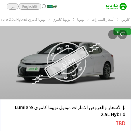
English
ـي
كارتي
أسعار السيارات
تويوتا
تويوتا كامري
تويوتا كامري Lumiere 2.5L Hybrid
الجديدة
،| الأسعار والعروض الإمارات موديل تويوتا كامري Lumiere
2.5L Hybrid
TBD