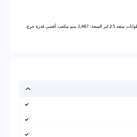
المحرك والأداء: نوع المحرك: محرك خطي رباعي الأسطوانات سعة 2.5 لتر السعة: 2,487 سم مكعب أقصى قدرة خرج:
✓
✓
✓