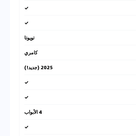
✓
✓
تويوتا
كامري
2025 (جديد!)
✓
✓
4 الأبواب
✓