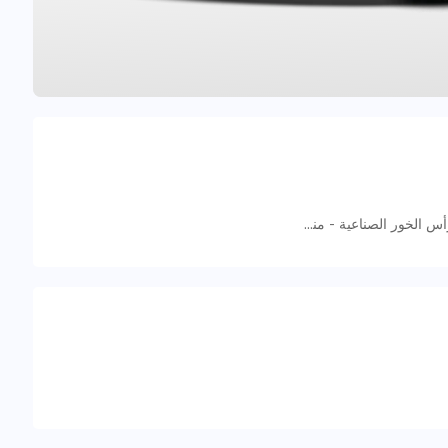
5998+RVM - near dubai mall - منطقة رأس الخور الصناعية - منطقة رأس الخور الصناعية - ٣ - دبي - الإمارات العربية المتحدة