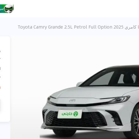
Toyota Camry Grande 2.5L Petrol Full Opt
،
n
5
D