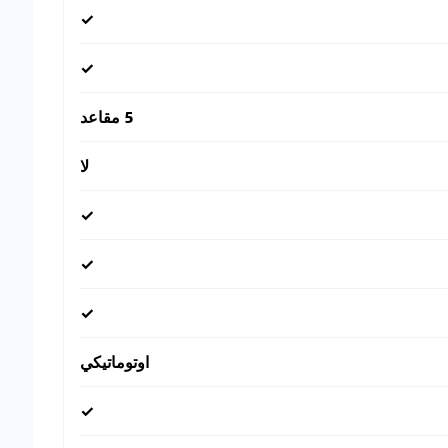
✓
✓
5 مقاعد
لا
✓
✓
✓
اوتوماتيكي
✓