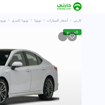
كارتي
أسعار السيارات
تويوتا
تويوتا كامري
تويوتا كامري ion 2025
الجديدة