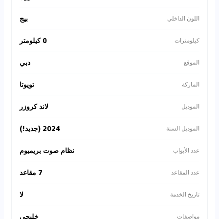
بيج
اللون الداخلي
0 كيلومتر
كيلومترات
دبي
الموقع
تويوتا
الماركة
لاند كروزر
الموديل
2024 (جديد!)
الموديل السنة
نظام صوت بريميوم
عدد الأبواب
7 مقاعد
عدد المقاعد
لا
تاريخ الخدمة
خليجي
مواصفات