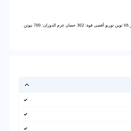
-تويوتا لاندكروزر- GX- ديزل- محرك 3.3 لتر-V6: 3.3 لتر V6 توين توربو أقصى قوة: 302 حصان عزم الدوران: 700 نيوتن
✓
✓
✓