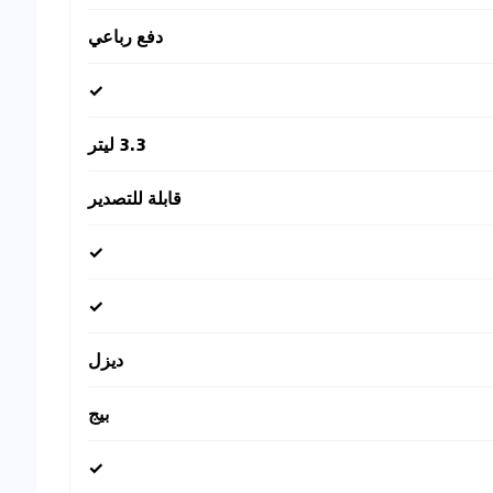
دفع رباعي
✓
3.3 ليتر
قابلة للتصدير
✓
✓
ديزل
بيج
✓