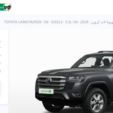
تا لاند كروزر -TOYOTA LANDCRUISER- GX- DISELE- 3.3L-V6- 2024
،
-
4
D