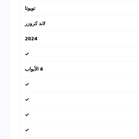
تويوتا
لاند كروزر
2024
✓
4 الأبواب
✓
✓
✓
✓