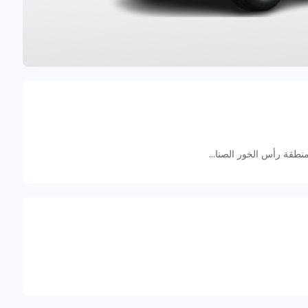
59CG+G6H - منطقة رأس الخور الصناعية - منطقة رأس الخور الصناعية - ٣ - دبي - الإمارات العربية المتحدة