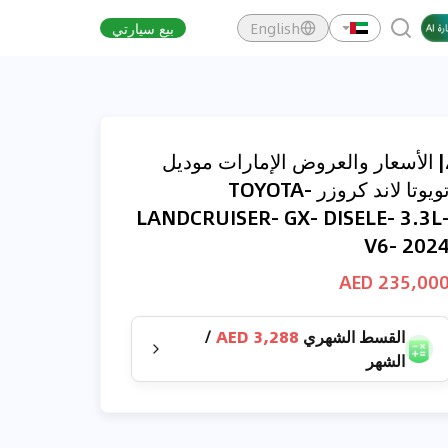
English
بيع سيارتي
| الأسعار والعروض الإمارات موديل
تويوتا لاند كروزر -TOYOTA
LANDCRUISER- GX- DISELE- 3.3L
V6- 202
235,000 AE
القسط الشهري
3,288 AED
/
الشهر