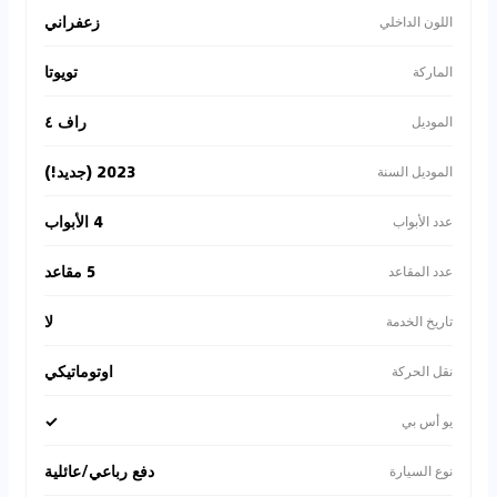
زعفراني
اللون الداخلي
تويوتا
الماركة
راف ٤
الموديل
2023 (جديد!)
الموديل السنة
4 الأبواب
عدد الأبواب
5 مقاعد
عدد المقاعد
لا
تاريخ الخدمة
اوتوماتيكي
نقل الحركة
✓
يو أس بي
دفع رباعي/عائلية
نوع السيارة