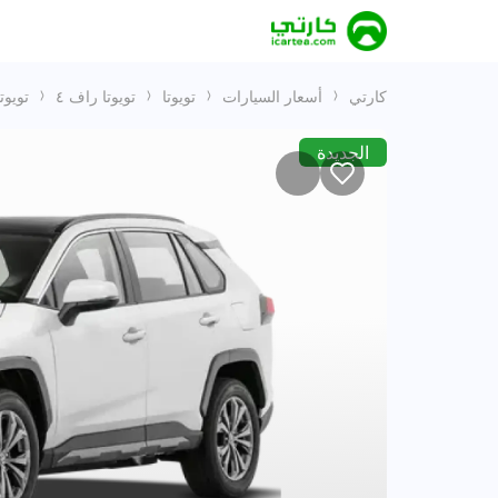
كارتي
أسعار السيارات
تويوتا
تويوتا راف ٤
تويوتا راف ٤  4X4 MY2024
الجديدة