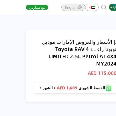
English
بيع سيارتي
| الأسعار والعروض الإمارات موديل
تويوتا راف ٤ Toyota RAV 4
LIMITED 2.5L Petrol AT 4X
MY202
115,000 AE
القسط الشهري
1,609 AED
/
الشهر