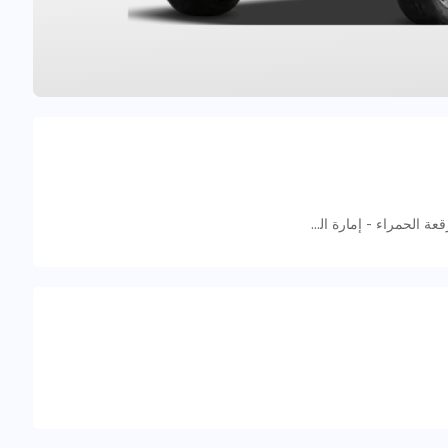
9F3J+GQR - شارع الشيخ محمد بن زايد - الرقعة الحمراء - إمارة الشارقةّ - الإمارات العربية المتحدة