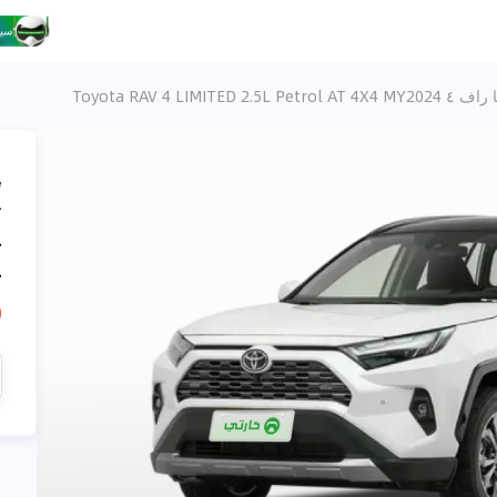
Toyota RAV 4 LIMITED 2.5L Petrol AT
،
4
4
D