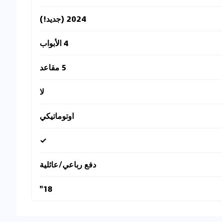
2024 (جديد!)
4 الأبواب
5 مقاعد
لا
اوتوماتيكي
✓
دفع رباعي/عائلية
18"