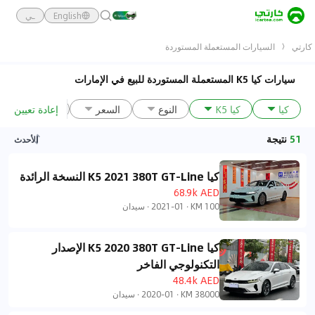
English
ـي
كارتي
السيارات المستعملة المستوردة
سيارات كيا K5 المستعملة المستوردة للبيع في الإمارات
إعادة تعيين
كيا
كيا K5
النوع
السعر
المسافة المقط
51
نتيجة
الأحدث
كيا K5 2021 380T GT-Line النسخة الرائدة
68.9k AED
100 KM
·
2021-01
·
سيدان
كيا K5 2020 380T GT-Line الإصدار
التكنولوجي الفاخر
48.4k AED
38000 KM
·
2020-01
·
سيدان