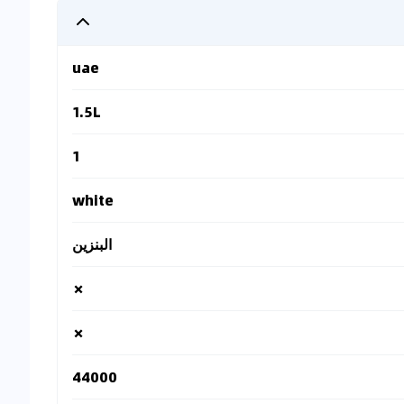
uae
1.5L
1
white
البنزين
✗
✗
44000