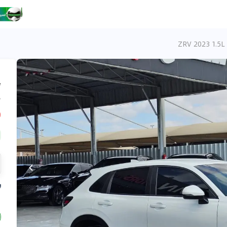
ZR
،
ه
D