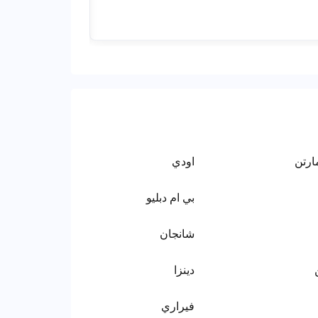
ارتن
اودي
بي ام دبليو
شانجان
دينزا
فيراري