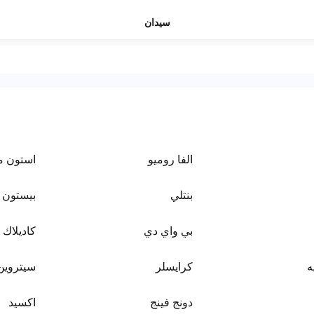
سيدان
الفا روميو
استون م
بنتلي
بيستون
بي واي دي
كاديلاك
ه
كرايسلر
سيتروين
دونج فينج
اكسيد