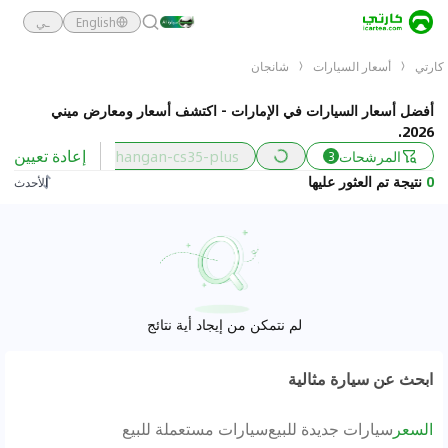
English
ـي
كارتي
أسعار السيارات
شانجان
أفضل أسعار السيارات في الإمارات - اكتشف أسعار ومعارض ميني
2026.
إعادة تعيين
المرشحات
changan-cs35-plus
السعر
3
0
نتيجة تم العثور عليها
الأحدث
لم نتمكن من إيجاد أية نتائج
ابحث عن سيارة مثالية
السعر
سيارات جديدة للبيع
سيارات مستعملة للبيع