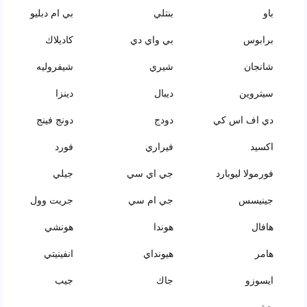
باو
بنتلي
بي ام دبليو
برابوس
بي واي دي
كاديلاك
شانجان
شيري
شيفروليه
سيتروين
ديبال
دينزا
دي اف اس كي
دودج
دونج فينج
اكسيد
فيراري
فورد
فورمولا ليوبارد
جي اي سي
جيلي
جينيسس
جي ام سي
جريت وول
هافال
هوندا
هونشي
هامر
هيونداي
انفينيتي
ايسوزو
جاك
جيب
جيتور