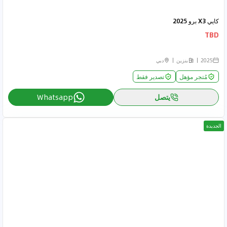
كايي X3 برو 2025
TBD
2025
بنزين
دبي
مُتجر مؤهل
تصدير فقط
يتصل
Whatsapp
الجديدة