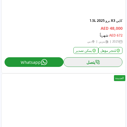
كايي X3 برو 2025 1.5L
48,000 AED
672 AED
شهرياً
2025
بنزين
دبي
مُتجر مؤهل
يمكن تصدير
يتصل
Whatsapp
الجديدة