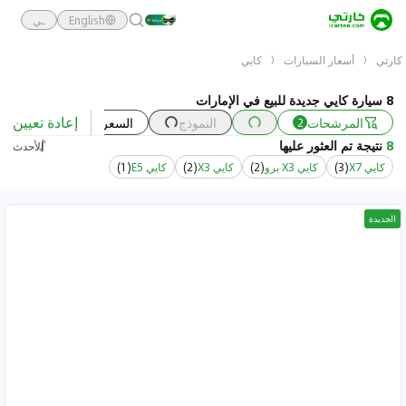
English
ـي
كارتي
أسعار السيارات
كايي
8 سيارة كايي جديدة للبيع في الإمارات
إعادة تعيين
المرشحات
النموذج
السعر
السنة
2
8
نتيجة تم العثور عليها
الأحدث
كايي X7
(
3
)
كايي X3 برو
(
2
)
كايي X3
(
2
)
كايي E5
(
1
)
الجديدة