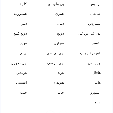
برابوس
بي واي دي
كاديلاك
شانجان
شيري
شيفروليه
سيتروين
ديبال
دينزا
دي اف اس كي
دودج
دونج فينج
اكسيد
فيراري
فورد
فورمولا ليوبارد
جي اي سي
جيلي
جينيسس
جي ام سي
جريت وول
هافال
هوندا
هونشي
هامر
هيونداي
انفينيتي
ايسوزو
جاك
جيب
جيتور