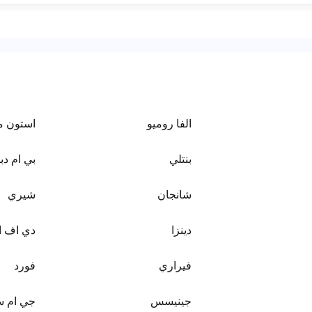
الفا روميو
استون م
بنتلي
بي ام دبل
شانجان
شيري
دينزا
دي اف 
فيراري
فورد
جينيسس
جي ام 