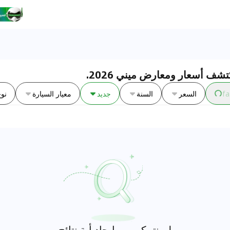
شف أسعار ومعارض ميني 2026.
fa
السعر
السنة
جديد
معيار السيارة
نوع
لم نتمكن من إيجاد أية نتائج