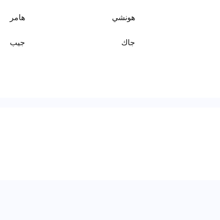
هونشي
هامر
جاك
جيب