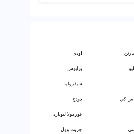
ارتن
اودي
يو
برابوس
شيفروليه
اس كي
دودج
فورمولا ليوبارد
سي
جريت وول