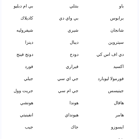
باو
بنتلي
بي ام دبليو
برابوس
بي واي دي
كاديلاك
شانجان
شيري
شيفروليه
سيتروين
ديبال
دينزا
دي اف اس كي
دودج
دونج فينج
اكسيد
فيراري
فورد
فورمولا ليوبارد
جي اي سي
جيلي
جينيسس
جي ام سي
جريت وول
هافال
هوندا
هونشي
هامر
هيونداي
انفينيتي
ايسوزو
جاك
جيب
جيتور