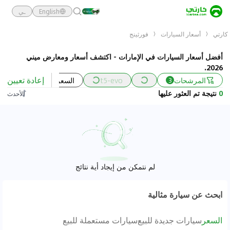
English
ـي
كارتي
أسعار السيارات
فورثينج
أفضل أسعار السيارات في الإمارات - اكتشف أسعار ومعارض ميني
2026.
إعادة تعيين
المرشحات
t5-evo
السعر
السنة
3
0
نتيجة تم العثور عليها
الأحدث
لم نتمكن من إيجاد أية نتائج
ابحث عن سيارة مثالية
السعر
سيارات جديدة للبيع
سيارات مستعملة للبيع